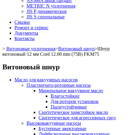
AS568A авиастандарт
METRIC N уплотнения
JIS P динамические
JIS S специальные
Смазки
Ремонт и сервис
Документы
Контакты
>
Витоновые уплотнения
>
Витоновый шнур
>
Шнур
витоновый 12 мм Cord 12.00 mm (75B) FKM75
Витоновый шнур
Масло для вакуумных насосов
Пластинчато-роторные насосы
Минеральное вакуумное масло
Влагостойкие
Для роторов установок
Пылеустойчивые
Синтетическое химстойкое масло
Синтетическое для агрессивных сред
Высоковакуумные насосы
Бустерные эжекторные
Диффузионные высоковакуумные