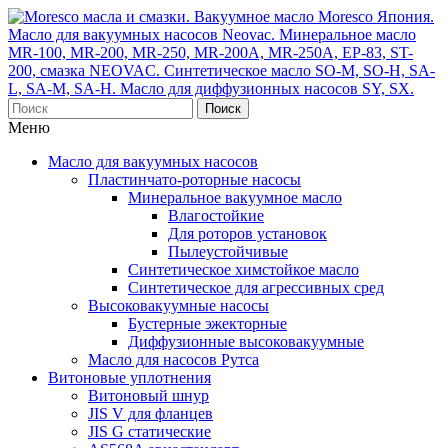
Поиск
Меню
Масло для вакуумных насосов
Пластинчато-роторные насосы
Минеральное вакуумное масло
Влагостойкие
Для роторов установок
Пылеустойчивые
Синтетическое химстойкое масло
Синтетическое для агрессивных сред
Высоковакуумные насосы
Бустерные эжекторные
Диффузионные высоковакуумные
Масло для насосов Рутса
Витоновые уплотнения
Витоновый шнур
JIS V для фланцев
JIS G статические