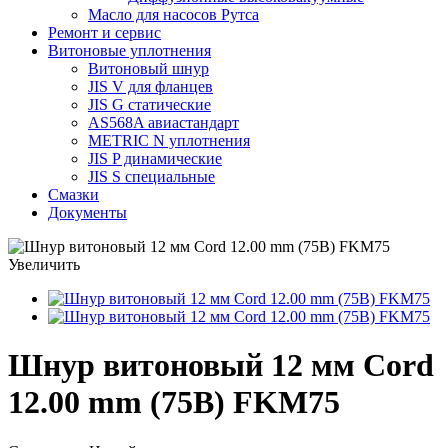
Масло для насосов Рутса
Ремонт и сервис
Витоновые уплотнения
Витоновый шнур
JIS V для фланцев
JIS G статические
AS568A авиастандарт
METRIC N уплотнения
JIS P динамические
JIS S специальные
Смазки
Документы
Увеличить
Шнур витоновый 12 мм Cord
12.00 mm (75B) FKM75